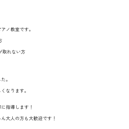
ピアノ教室です。
方
が取れない方
した。
しくなります。
寧に指導します！
ろん大人の方も大歓迎です！