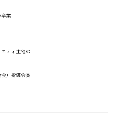
修卒業
イエティ主催の
協会）指導会員